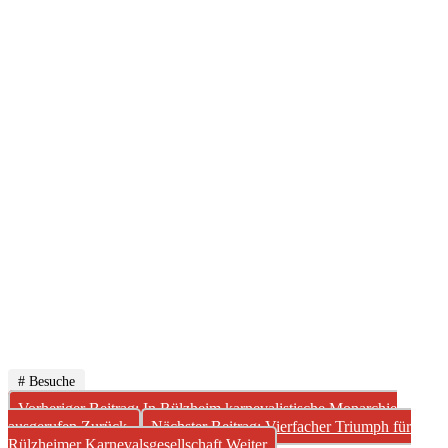
# Besuche
Vorheriger Beitrag: In Rülzheim karnevalistische Monarchie
ausgerufen
Zurück
Nächster Beitrag: Vierfacher Triumph für
Rülzheimer Karnevalsgesellschaft
Weiter