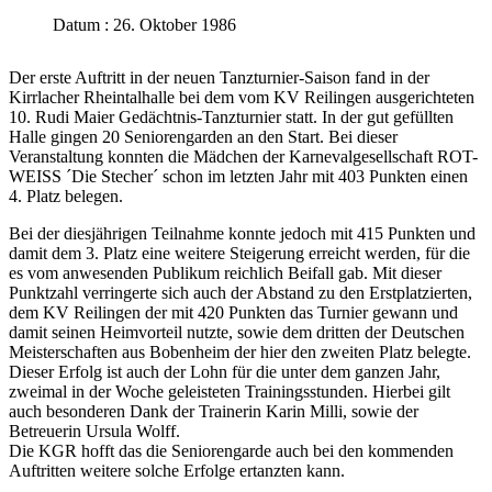
Datum : 26. Oktober 1986
Der erste Auftritt in der neuen Tanzturnier-Saison fand in der
Kirrlacher Rheintalhalle bei dem vom KV Reilingen ausgerichteten
10. Rudi Maier Gedächtnis-Tanzturnier statt. In der gut gefüllten
Halle gingen 20 Seniorengarden an den Start. Bei dieser
Veranstaltung konnten die Mädchen der Karnevalgesellschaft ROT-
WEISS ´Die Stecher´ schon im letzten Jahr mit 403 Punkten einen
4. Platz belegen.
Bei der diesjährigen Teilnahme konnte jedoch mit 415 Punkten und
damit dem 3. Platz eine weitere Steigerung erreicht werden, für die
es vom anwesenden Publikum reichlich Beifall gab. Mit dieser
Punktzahl verringerte sich auch der Abstand zu den Erstplatzierten,
dem KV Reilingen der mit 420 Punkten das Turnier gewann und
damit seinen Heimvorteil nutzte, sowie dem dritten der Deutschen
Meisterschaften aus Bobenheim der hier den zweiten Platz belegte.
Dieser Erfolg ist auch der Lohn für die unter dem ganzen Jahr,
zweimal in der Woche geleisteten Trainingsstunden. Hierbei gilt
auch besonderen Dank der Trainerin Karin Milli, sowie der
Betreuerin Ursula Wolff.
Die KGR hofft das die Seniorengarde auch bei den kommenden
Auftritten weitere solche Erfolge ertanzten kann.