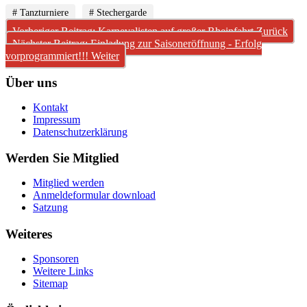
# Tanzturniere
# Stechergarde
Vorheriger Beitrag: Karnevalisten auf großer Rheinfahrt
Zurück
Nächster Beitrag: Einladung zur Saisoneröffnung - Erfolg
vorprogrammiert!!!
Weiter
Über uns
Kontakt
Impressum
Datenschutzerklärung
Werden Sie Mitglied
Mitglied werden
Anmeldeformular download
Satzung
Weiteres
Sponsoren
Weitere Links
Sitemap