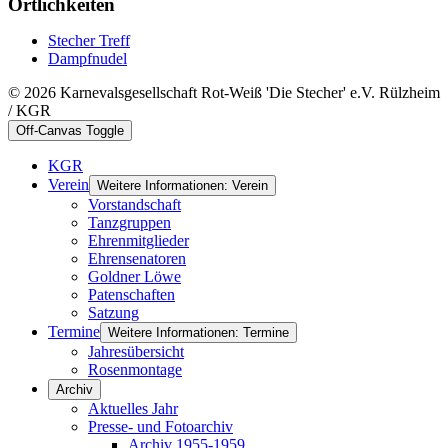
Örtlichkeiten
Stecher Treff
Dampfnudel
© 2026 Karnevalsgesellschaft Rot-Weiß 'Die Stecher' e.V. Rülzheim
/ KGR
Off-Canvas Toggle
KGR
Verein
Weitere Informationen: Verein
Vorstandschaft
Tanzgruppen
Ehrenmitglieder
Ehrensenatoren
Goldner Löwe
Patenschaften
Satzung
Termine
Weitere Informationen: Termine
Jahresübersicht
Rosenmontage
Archiv
Aktuelles Jahr
Presse- und Fotoarchiv
Archiv 1955-1959