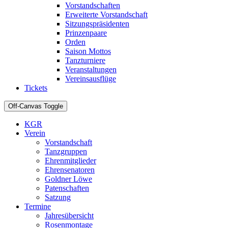
Vorstandschaften
Erweiterte Vorstandschaft
Sitzungspräsidenten
Prinzenpaare
Orden
Saison Mottos
Tanzturniere
Veranstaltungen
Vereinsausflüge
Tickets
Off-Canvas Toggle
KGR
Verein
Vorstandschaft
Tanzgruppen
Ehrenmitglieder
Ehrensenatoren
Goldner Löwe
Patenschaften
Satzung
Termine
Jahresübersicht
Rosenmontage