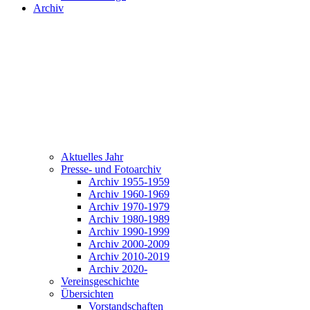
Archiv
Aktuelles Jahr
Presse- und Fotoarchiv
Archiv 1955-1959
Archiv 1960-1969
Archiv 1970-1979
Archiv 1980-1989
Archiv 1990-1999
Archiv 2000-2009
Archiv 2010-2019
Archiv 2020-
Vereinsgeschichte
Übersichten
Vorstandschaften