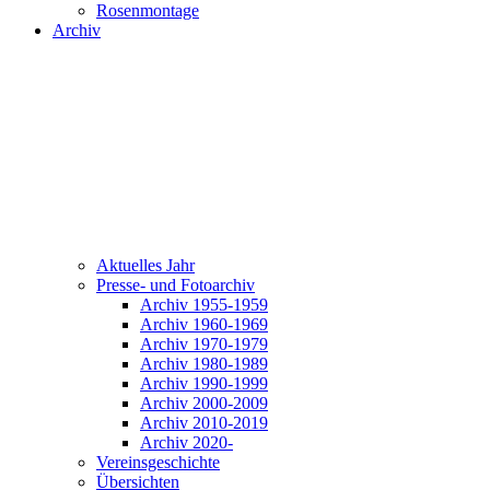
Rosenmontage
Archiv
Aktuelles Jahr
Presse- und Fotoarchiv
Archiv 1955-1959
Archiv 1960-1969
Archiv 1970-1979
Archiv 1980-1989
Archiv 1990-1999
Archiv 2000-2009
Archiv 2010-2019
Archiv 2020-
Vereinsgeschichte
Übersichten