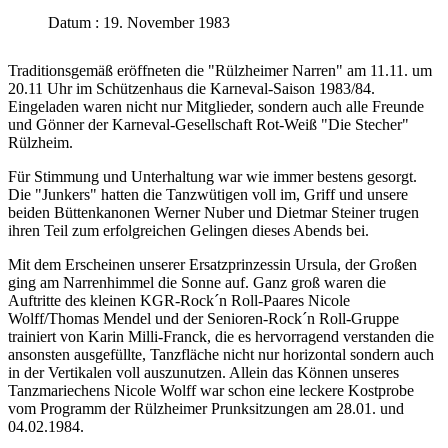
Datum : 19. November 1983
Traditionsgemäß eröffneten die "Rülzheimer Narren" am 11.11. um
20.11 Uhr im Schützenhaus die Karneval-Saison 1983/84.
Eingeladen waren nicht nur Mitglieder, sondern auch alle Freunde
und Gönner der Karneval-Gesellschaft Rot-Weiß "Die Stecher"
Rülzheim.
Für Stimmung und Unterhaltung war wie immer bestens gesorgt.
Die "Junkers" hatten die Tanzwütigen voll im, Griff und unsere
beiden Büttenkanonen Werner Nuber und Dietmar Steiner trugen
ihren Teil zum erfolgreichen Gelingen dieses Abends bei.
Mit dem Erscheinen unserer Ersatzprinzessin Ursula, der Großen
ging am Narrenhimmel die Sonne auf. Ganz groß waren die
Auftritte des kleinen KGR-Rock´n Roll-Paares Nicole
Wolff/Thomas Mendel und der Senioren-Rock´n Roll-Gruppe
trainiert von Karin Milli-Franck, die es hervorragend verstanden die
ansonsten ausgefüllte, Tanzfläche nicht nur horizontal sondern auch
in der Vertikalen voll auszunutzen. Allein das Können unseres
Tanzmariechens Nicole Wolff war schon eine leckere Kostprobe
vom Programm der Rülzheimer Prunksitzungen am 28.01. und
04.02.1984.