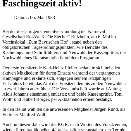
Faschingszeit aktiv!
Datum : 06. Mai 1983
Bei der diesjährigen Generalversammlung der Karneval-
Gesellschaft Rot-Weiß .Die Stecher" Rülzheim, am 6. Mai im
Vereinslokal „Zum Bayrischen Hof", stand neben den
obligatorischen Tagesordnungspunkten, wie Berichte des
Rechnungs- und Schriftführers und Neuwahl der Kassenprüfer, die
Nachwahl eines Beiratsmitglieds auf dem Programm.
Der erste Vorsitzende Karl-Heinz Pfeifer bedankte sich bei allen
aktiven Mitgliedern für deren Einsatz während der vergangenen
Kampagne und erklärte sich, entgegen seinem letztjährigen
Entschluss bereit, das Amt des Vorsitzenden bis zu den Neuwahlen
in zwei Jahren auszuüben. Die Vorstandschaft wurde auf Antrag
Alois Johanns einstimmig entlastet; und beide Kassenprüfer, Toni
Wolff und Hubert Borger, per Akklamation erneut bestätigt.
In den Beirat wählten die anwesenden Mitglieder Jürgen Rund, als
Vertreter Manfred Wolff
Auch in diesem Jahr wird die KGR. nach Worten des Vorsitzenden,
wieder ihren traditionellen 4-Tagesausflug veranstalten, der Termin