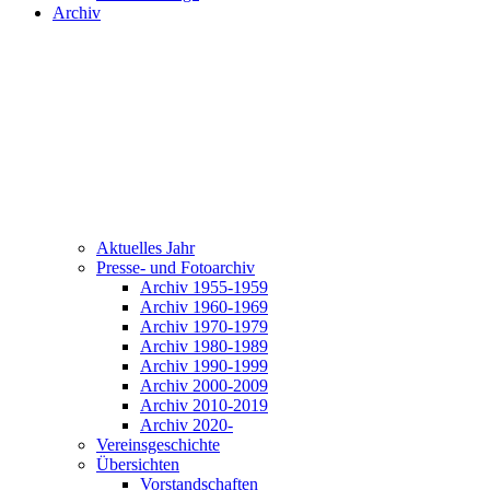
Archiv
Aktuelles Jahr
Presse- und Fotoarchiv
Archiv 1955-1959
Archiv 1960-1969
Archiv 1970-1979
Archiv 1980-1989
Archiv 1990-1999
Archiv 2000-2009
Archiv 2010-2019
Archiv 2020-
Vereinsgeschichte
Übersichten
Vorstandschaften