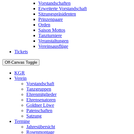
Vorstandschaften
Erweiterte Vorstandschaft
Sitzungspräsidenten
Prinzenpaare
Orden
Saison Mottos
Tanzturniere
Veranstaltungen
Vereinsausflüge
Tickets
Off-Canvas Toggle
KGR
Verein
Vorstandschaft
Tanzgruppen
Ehrenmitglieder
Ehrensenatoren
Goldner Löwe
Patenschaften
Satzung
Termine
Jahresübersicht
Rosenmontage