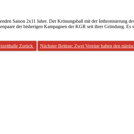
den Saison 2x11 Jahre. Der Krönungsball mit der Inthronisierung des 
enpaare der bisherigen Kampagnen der KGR seit ihrer Gründung. Es s
izeithalle
Zurück
Nächster Beitrag: Zwei Vereine haben den närr