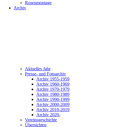
Rosenmontage
Archiv
Aktuelles Jahr
Presse- und Fotoarchiv
Archiv 1955-1959
Archiv 1960-1969
Archiv 1970-1979
Archiv 1980-1989
Archiv 1990-1999
Archiv 2000-2009
Archiv 2010-2019
Archiv 2020-
Vereinsgeschichte
Übersichten