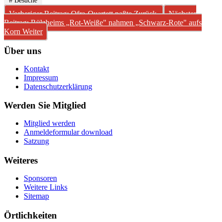
# Besuche
Vorheriger Beitrag: Ofra-Quartett paßte
Zurück
Nächster
Beitrag: Rülzheims „Rot-Weiße" nahmen „Schwarz-Rote" aufs
Korn
Weiter
Über uns
Kontakt
Impressum
Datenschutzerklärung
Werden Sie Mitglied
Mitglied werden
Anmeldeformular download
Satzung
Weiteres
Sponsoren
Weitere Links
Sitemap
Örtlichkeiten