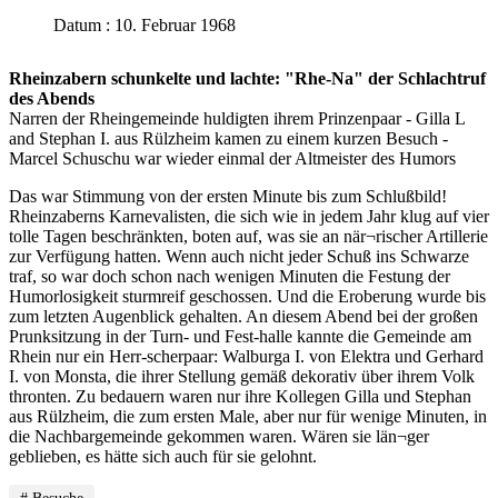
Datum : 10. Februar 1968
Rheinzabern schunkelte und lachte: "Rhe-Na" der Schlachtruf
des Abends
Narren der Rheingemeinde huldigten ihrem Prinzenpaar - Gilla L
and Stephan I. aus Rülzheim kamen zu einem kurzen Besuch -
Marcel Schuschu war wieder einmal der Altmeister des Humors
Das war Stimmung von der ersten Minute bis zum Schlußbild!
Rheinzaberns Karnevalisten, die sich wie in jedem Jahr klug auf vier
tolle Tagen beschränkten, boten auf, was sie an när¬rischer Artillerie
zur Verfügung hatten. Wenn auch nicht jeder Schuß ins Schwarze
traf, so war doch schon nach wenigen Minuten die Festung der
Humorlosigkeit sturmreif geschossen. Und die Eroberung wurde bis
zum letzten Augenblick gehalten. An diesem Abend bei der großen
Prunksitzung in der Turn- und Fest-halle kannte die Gemeinde am
Rhein nur ein Herr-scherpaar: Walburga I. von Elektra und Gerhard
I. von Monsta, die ihrer Stellung gemäß dekorativ über ihrem Volk
thronten. Zu bedauern waren nur ihre Kollegen Gilla und Stephan
aus Rülzheim, die zum ersten Male, aber nur für wenige Minuten, in
die Nachbargemeinde gekommen waren. Wären sie län¬ger
geblieben, es hätte sich auch für sie gelohnt.