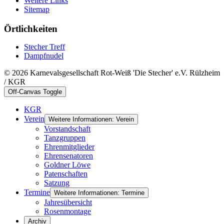
Weitere Links
Sitemap
Örtlichkeiten
Stecher Treff
Dampfnudel
© 2026 Karnevalsgesellschaft Rot-Weiß 'Die Stecher' e.V. Rülzheim
/ KGR
Off-Canvas Toggle
KGR
Verein
Weitere Informationen: Verein
Vorstandschaft
Tanzgruppen
Ehrenmitglieder
Ehrensenatoren
Goldner Löwe
Patenschaften
Satzung
Termine
Weitere Informationen: Termine
Jahresübersicht
Rosenmontage
Archiv