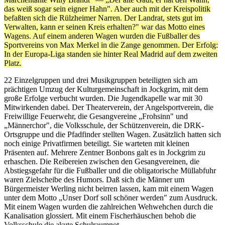
das weiß sogar sein eigner Hahn". Aber auch mit der Kreispolitik
befaßten sich die Rülzheimer Narren. Der Landrat, stets gut im
Verwalten, kann er seinen Kreis erhalten?" war das Motto eines
Wagens. Auf einem anderen Wagen wurden die Fußballer des
Sportvereins von Max Merkel in die Zange genommen. Der Erfolg:
In der Europa-Liga standen sie hinter Real Madrid auf dem zweiten
Platz.
22 Einzelgruppen und drei Musikgruppen beteiligten sich am
prächtigen Umzug der Kulturgemeinschaft in Jockgrim, mit dem
große Erfolge verbucht wurden. Die Jugendkapelle war mit 30
Mitwirkenden dabei. Der Theaterverein, der Angelsportverein, die
Freiwillige Feuerwehr, die Gesangvereine „Frohsinn" und
„Männerchor", die Volksschule, der Schützenverein, die DRK-
Ortsgruppe und die Pfadfinder stellten Wagen. Zusätzlich hatten sich
noch einige Privatfirmen beteiligt. Sie warteten mit kleinen
Präsenten auf. Mehrere Zentner Bonbons galt es in Jockgrim zu
erhaschen. Die Reibereien zwischen den Gesangvereinen, die
Abstiegsgefahr für die Fußballer und die obligatorische Müllabfuhr
waren Zielscheibe des Humors. Daß sich die Männer um
Bürgermeister Werling nicht beirren lassen, kam mit einem Wagen
unter dem Motto „Unser Dorf soll schöner werden" zum Ausdruck.
Mit einem Wagen wurden die zahlreichen Wehwehchen durch die
Kanalisation glossiert. Mit einem Fischerhäuschen behob die
Volksschule die akute Schulraumnot.