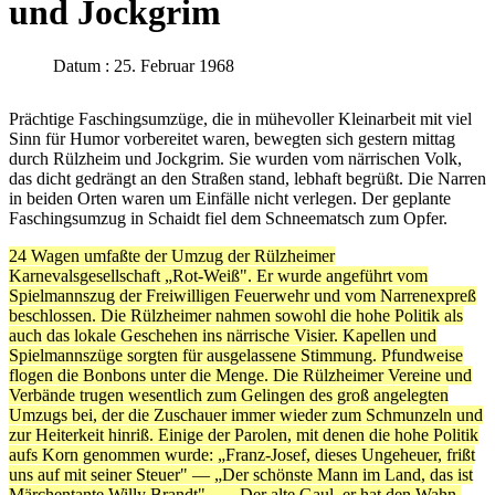
und Jockgrim
Datum : 25. Februar 1968
Prächtige Faschingsumzüge, die in mühevoller Kleinarbeit mit viel
Sinn für Humor vorbereitet waren, bewegten sich gestern mittag
durch Rülzheim und Jockgrim. Sie wurden vom närrischen Volk,
das dicht gedrängt an den Straßen stand, lebhaft begrüßt. Die Narren
in beiden Orten waren um Einfälle nicht verlegen. Der geplante
Faschingsumzug in Schaidt fiel dem Schneematsch zum Opfer.
24 Wagen umfaßte der Umzug der Rülzheimer
Karnevalsgesellschaft „Rot-Weiß". Er wurde angeführt vom
Spielmannszug der Freiwilligen Feuerwehr und vom Narrenexpreß
beschlossen. Die Rülzheimer nahmen sowohl die hohe Politik als
auch das lokale Geschehen ins närrische Visier. Kapellen und
Spielmannszüge sorgten für ausgelassene Stimmung. Pfundweise
flogen die Bonbons unter die Menge. Die Rülzheimer Vereine und
Verbände trugen wesentlich zum Gelingen des groß angelegten
Umzugs bei, der die Zuschauer immer wieder zum Schmunzeln und
zur Heiterkeit hinriß. Einige der Parolen, mit denen die hohe Politik
aufs Korn genommen wurde: „Franz-Josef, dieses Ungeheuer, frißt
uns auf mit seiner Steuer" — „Der schönste Mann im Land, das ist
Märchentante Willy Brandt" — „Der alte Gaul, er hat den Wahn,