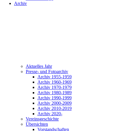
Archiv
Aktuelles Jahr
Presse- und Fotoarchiv
Archiv 1955-1959
Archiv 1960-1969
Archiv 1970-1979
Archiv 1980-1989
Archiv 1990-1999
Archiv 2000-2009
Archiv 2010-2019
Archiv 2020-
Vereinsgeschichte
Übersichten
Vorstandschaften