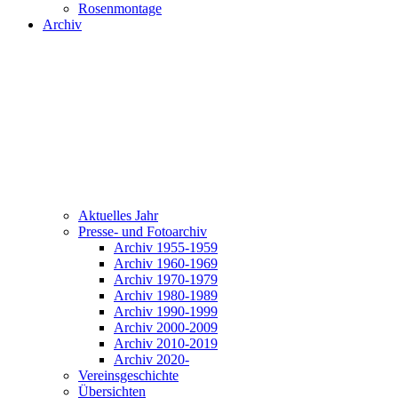
Rosenmontage
Archiv
Aktuelles Jahr
Presse- und Fotoarchiv
Archiv 1955-1959
Archiv 1960-1969
Archiv 1970-1979
Archiv 1980-1989
Archiv 1990-1999
Archiv 2000-2009
Archiv 2010-2019
Archiv 2020-
Vereinsgeschichte
Übersichten