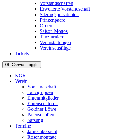
Vorstandschaften
Erweiterte Vorstandschaft
Sitzungspräsidenten
Prinzenpaare
Orden
Saison Mottos
Tanzturniere
Veranstaltungen
Vereinsausflüge
Tickets
Off-Canvas Toggle
KGR
Verein
Vorstandschaft
Tanzgruppen
Ehrenmitglieder
Ehrensenatoren
Goldner Löwe
Patenschaften
Satzung
Termine
Jahresübersicht
Rosenmontage