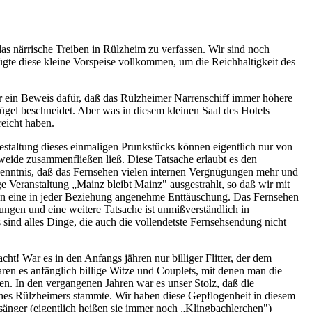
as närrische Treiben in Rülzheim zu verfassen. Wir sind noch
gte diese kleine Vorspeise vollkommen, um die Reichhaltigkeit des
ar ein Beweis dafür, daß das Rülzheimer Narrenschiff immer höhere
ügel beschneidet. Aber was in diesem kleinen Saal des Hotels
reicht haben.
staltung dieses einmaligen Prunkstücks können eigentlich nur von
eide zusammenfließen ließ. Diese Tatsache erlaubt es den
kenntnis, daß das Fernsehen vielen internen Vergnügungen mehr und
 Veranstaltung „Mainz bleibt Mainz" ausgestrahlt, so daß wir mit
en eine in jeder Beziehung angenehme Enttäuschung. Das Fernsehen
ngen und eine weitere Tatsache ist unmißverständlich in
sind alles Dinge, die auch die vollendetste Fernsehsendung nicht
! War es in den Anfangs jähren nur billiger Flitter, der dem
ren es anfänglich billige Witze und Couplets, mit denen man die
rden. In den vergangenen Jahren war es unser Stolz, daß die
nes Rülzheimers stammte. Wir haben diese Gepflogenheit in diesem
sänger (eigentlich heißen sie immer noch „Klingbachlerchen")