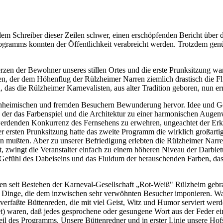
m Schreiber dieser Zeilen schwer, einen erschöpfenden Bericht über d
rogramms konnten der Öffentlichkeit verabreicht werden. Trotzdem genü
erzen der Bewohner unseres stillen Ortes und die erste Prunksitzung w
en, der dem Höhenflug der Rülzheimer Narren ziemlich drastisch die Fl
 das die Rülzheimer Karnevalisten, aus alter Tradition geboren, nun er
 einheimischen und fremden Besuchern Bewunderung hervor. Idee und Ge
er das Farbenspiel und die Architektur zu einer harmonischen Augenw
r werdenden Konkurrenz des Fernsehens zu erwehren, ungeachtet der Er
rsten Prunksitzung hatte das zweite Programm die wirklich großartige
 mußten. Aber zu unserer Befriedigung erlebten die Rülzheimer Narr
 zwingt die Veranstalter einfach zu einem höheren Niveau der Darbietu
 Gefühl des Dabeiseins und das Fluidum der berauschenden Farben, das 
 seit Bestehen der Karneval-Gesellschaft „Rot-Weiß" Rülzheim gebracht
ere Dinge, die dem inzwischen sehr verwöhnten Besucher imponieren. Wa
bstverfaßte Büttenreden, die mit viel Geist, Witz und Humor serviert we
) waren, daß jedes gesprochene oder gesungene Wort aus der Feder ei
eil des Programms. Unsere Büttenredner und in erster Linie unsere Hof