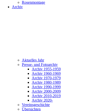
Rosenmontage
Archiv
Aktuelles Jahr
Presse- und Fotoarchiv
Archiv 1955-1959
Archiv 1960-1969
Archiv 1970-1979
Archiv 1980-1989
Archiv 1990-1999
Archiv 2000-2009
Archiv 2010-2019
Archiv 2020-
Vereinsgeschichte
Übersichten