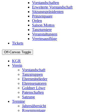
Vorstandschaften
Erweiterte Vorstandschaft
Sitzungspräsidenten
Prinzenpaare
Orden
Saison Mottos
Tanzturniere
Veranstaltungen
Vereinsausflüge
Tickets
Off-Canvas Toggle
KGR
Verein
Vorstandschaft
Tanzgruppen
Ehrenmitglieder
Ehrensenatoren
Goldner Löwe
Patenschaften
Satzung
Termine
Jahresübersicht
Rosenmontage