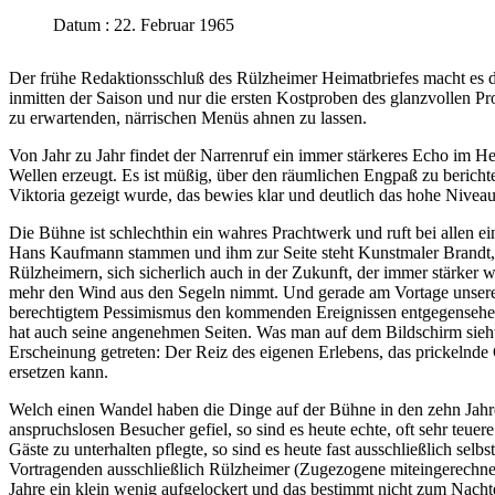
Datum : 22. Februar 1965
Der frühe Redaktionsschluß des Rülzheimer Heimatbriefes macht es de
inmitten der Saison und nur die ersten Kostproben des glanzvollen P
zu erwartenden, närrischen Menüs ahnen zu lassen.
Von Jahr zu Jahr findet der Narrenruf ein immer stärkeres Echo im H
Wellen erzeugt. Es ist müßig, über den räumlichen Engpaß zu bericht
Viktoria gezeigt wurde, das bewies klar und deutlich das hohe Niveau,
Die Bühne ist schlechthin ein wahres Prachtwerk und ruft bei allen
Hans Kaufmann stammen und ihm zur Seite steht Kunstmaler Brandt, d
Rülzheimern, sich sicherlich auch in der Zukunft, der immer stärke
mehr den Wind aus den Segeln nimmt. Und gerade am Vortage unserer e
berechtigtem Pessimismus den kommenden Ereignissen entgegensehen
hat auch seine angenehmen Seiten. Was man auf dem Bildschirm sieht,
Erscheinung getreten: Der Reiz des eigenen Erlebens, das prickelnde
ersetzen kann.
Welch einen Wandel haben die Dinge auf der Bühne in den zehn Jahren
anspruchslosen Besucher gefiel, so sind es heute echte, oft sehr teu
Gäste zu unterhalten pflegte, so sind es heute fast ausschließlich sel
Vortragenden ausschließlich Rülzheimer (Zugezogene miteingerechnet
Jahre ein klein wenig aufgelockert und das bestimmt nicht zum Nacht