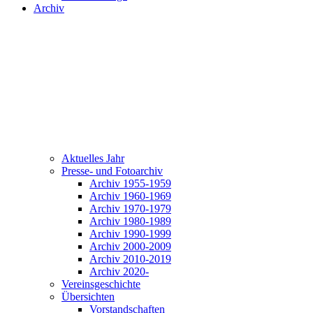
Archiv
Aktuelles Jahr
Presse- und Fotoarchiv
Archiv 1955-1959
Archiv 1960-1969
Archiv 1970-1979
Archiv 1980-1989
Archiv 1990-1999
Archiv 2000-2009
Archiv 2010-2019
Archiv 2020-
Vereinsgeschichte
Übersichten
Vorstandschaften