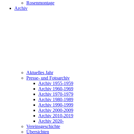
Rosenmontage
Archiv
Aktuelles Jahr
Presse- und Fotoarchiv
Archiv 1955-1959
Archiv 1960-1969
Archiv 1970-1979
Archiv 1980-1989
Archiv 1990-1999
Archiv 2000-2009
Archiv 2010-2019
Archiv 2020-
Vereinsgeschichte
Übersichten