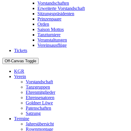
Vorstandschaften
Erweiterte Vorstandschaft
Sitzungspräsidenten
Prinzenpaare
Orden
Saison Mottos
Tanzturniere
Veranstaltungen
Vereinsausflüge
Tickets
Off-Canvas Toggle
KGR
Verein
Vorstandschaft
Tanzgruppen
Ehrenmitglieder
Ehrensenatoren
Goldner Löwe
Patenschaften
Satzung
Termine
Jahresübersicht
Rosenmontage