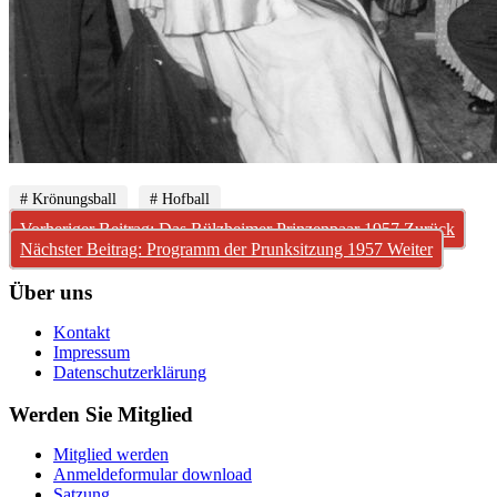
# Krönungsball
# Hofball
Vorheriger Beitrag: Das Rülzheimer Prinzenpaar 1957
Zurück
Nächster Beitrag: Programm der Prunksitzung 1957
Weiter
Über uns
Kontakt
Impressum
Datenschutzerklärung
Werden Sie Mitglied
Mitglied werden
Anmeldeformular download
Satzung