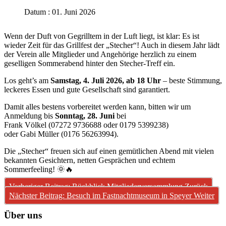
Datum : 01. Juni 2026
Wenn der Duft von Gegrilltem in der Luft liegt, ist klar: Es ist
wieder Zeit für das Grillfest der „Stecher“! Auch in diesem Jahr lädt
der Verein alle Mitglieder und Angehörige herzlich zu einem
geselligen Sommerabend hinter den Stecher-Treff ein.
Los geht’s am
Samstag, 4. Juli 2026, ab 18 Uhr
– beste Stimmung,
leckeres Essen und gute Gesellschaft sind garantiert.
Damit alles bestens vorbereitet werden kann, bitten wir um
Anmeldung bis
Sonntag, 28. Juni
bei
Frank Völkel (07272 9736688 oder 0179 5399238)
oder Gabi Müller (0176 56263994).
Die „Stecher“ freuen sich auf einen gemütlichen Abend mit vielen
bekannten Gesichtern, netten Gesprächen und echtem
Sommerfeeling! 🌞🔥
Vorheriger Beitrag: Rückblick Mitgliederversammlung
Zurück
Nächster Beitrag: Besuch im Fastnachtmuseum in Speyer
Weiter
Über uns