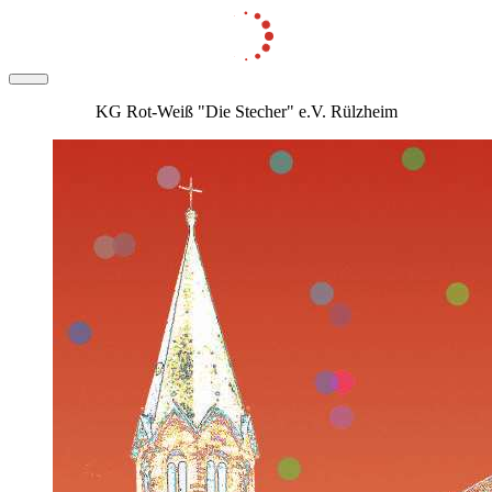
KG Rot-Weiß "Die Stecher" e.V. Rülzheim