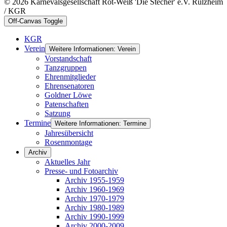
© 2026 Karnevalsgesellschaft Rot-Weiß 'Die Stecher' e.V. Rülzheim
/ KGR
Off-Canvas Toggle
KGR
Verein
Weitere Informationen: Verein
Vorstandschaft
Tanzgruppen
Ehrenmitglieder
Ehrensenatoren
Goldner Löwe
Patenschaften
Satzung
Termine
Weitere Informationen: Termine
Jahresübersicht
Rosenmontage
Archiv
Aktuelles Jahr
Presse- und Fotoarchiv
Archiv 1955-1959
Archiv 1960-1969
Archiv 1970-1979
Archiv 1980-1989
Archiv 1990-1999
Archiv 2000-2009