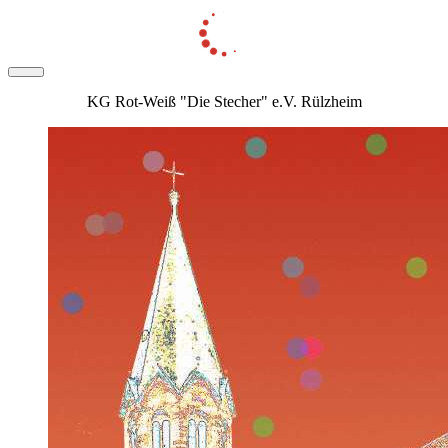
KG Rot-Weiß "Die Stecher" e.V. Rülzheim