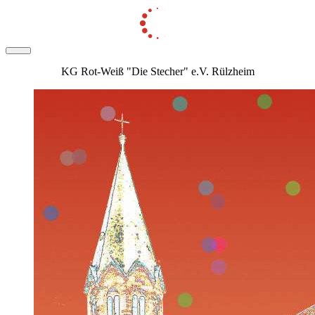
KG Rot-Weiß "Die Stecher" e.V. Rülzheim