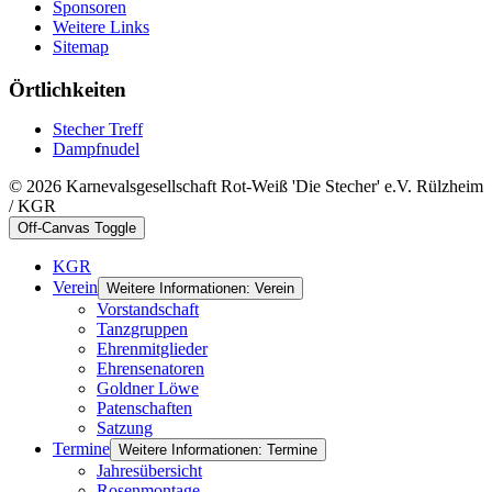
Sponsoren
Weitere Links
Sitemap
Örtlichkeiten
Stecher Treff
Dampfnudel
© 2026 Karnevalsgesellschaft Rot-Weiß 'Die Stecher' e.V. Rülzheim
/ KGR
Off-Canvas Toggle
KGR
Verein
Weitere Informationen: Verein
Vorstandschaft
Tanzgruppen
Ehrenmitglieder
Ehrensenatoren
Goldner Löwe
Patenschaften
Satzung
Termine
Weitere Informationen: Termine
Jahresübersicht
Rosenmontage