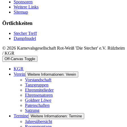
Sponsoren
Weitere Links
Sitemap
Örtlichkeiten
Stecher Treff
Dampfnudel
© 2026 Karnevalsgesellschaft Rot-Weiß 'Die Stecher' e.V. Rülzheim
/ KGR
Off-Canvas Toggle
KGR
Verein
Weitere Informationen: Verein
Vorstandschaft
Tanzgruppen
Ehrenmitglieder
Ehrensenatoren
Goldner Löwe
Patenschaften
Satzung
Termine
Weitere Informationen: Termine
Jahresübersicht
Rosenmontage