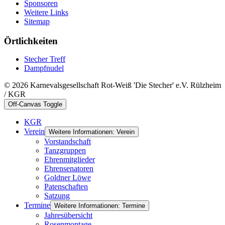
Sponsoren
Weitere Links
Sitemap
Örtlichkeiten
Stecher Treff
Dampfnudel
© 2026 Karnevalsgesellschaft Rot-Weiß 'Die Stecher' e.V. Rülzheim
/ KGR
Off-Canvas Toggle
KGR
Verein
Weitere Informationen: Verein
Vorstandschaft
Tanzgruppen
Ehrenmitglieder
Ehrensenatoren
Goldner Löwe
Patenschaften
Satzung
Termine
Weitere Informationen: Termine
Jahresübersicht
Rosenmontage