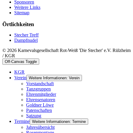
Sponsoren
Weitere Links
Sitemap
Örtlichkeiten
Stecher Treff
Dampfnudel
© 2026 Karnevalsgesellschaft Rot-Weiß 'Die Stecher' e.V. Rülzheim
/ KGR
Off-Canvas Toggle
KGR
Verein
Weitere Informationen: Verein
Vorstandschaft
Tanzgruppen
Ehrenmitglieder
Ehrensenatoren
Goldner Löwe
Patenschaften
Satzung
Termine
Weitere Informationen: Termine
Jahresübersicht
Rosenmontage