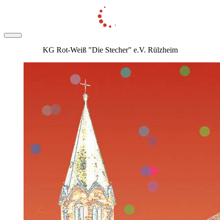
KG Rot-Weiß "Die Stecher" e.V. Rülzheim