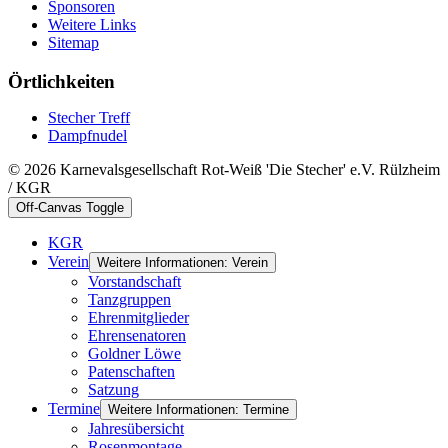
Sponsoren
Weitere Links
Sitemap
Örtlichkeiten
Stecher Treff
Dampfnudel
© 2026 Karnevalsgesellschaft Rot-Weiß 'Die Stecher' e.V. Rülzheim
/ KGR
Off-Canvas Toggle
KGR
Verein
Weitere Informationen: Verein
Vorstandschaft
Tanzgruppen
Ehrenmitglieder
Ehrensenatoren
Goldner Löwe
Patenschaften
Satzung
Termine
Weitere Informationen: Termine
Jahresübersicht
Rosenmontage