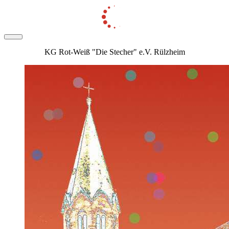
KG Rot-Weiß "Die Stecher" e.V. Rülzheim