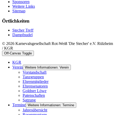
Sponsoren
Weitere Links
Sitemap
Örtlichkeiten
Stecher Treff
Dampfnudel
© 2026 Karnevalsgesellschaft Rot-Weiß 'Die Stecher' e.V. Rülzheim
/ KGR
Off-Canvas Toggle
KGR
Verein
Weitere Informationen: Verein
Vorstandschaft
Tanzgruppen
Ehrenmitglieder
Ehrensenatoren
Goldner Löwe
Patenschaften
Satzung
Termine
Weitere Informationen: Termine
Jahresübersicht
Rosenmontage