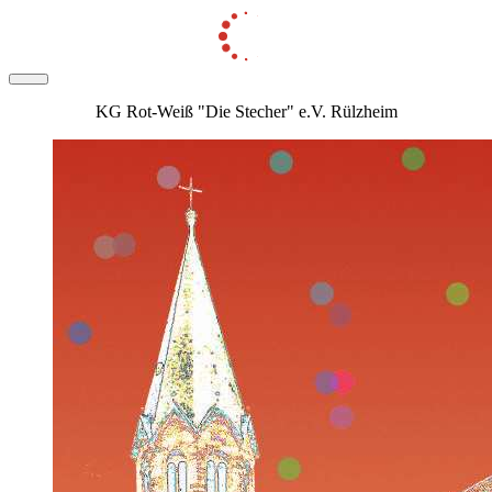
KG Rot-Weiß "Die Stecher" e.V. Rülzheim