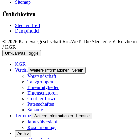
Sitemap
Örtlichkeiten
Stecher Treff
Dampfnudel
© 2026 Karnevalsgesellschaft Rot-Weiß 'Die Stecher' e.V. Rülzheim
/ KGR
Off-Canvas Toggle
KGR
Verein
Weitere Informationen: Verein
Vorstandschaft
Tanzgruppen
Ehrenmitglieder
Ehrensenatoren
Goldner Löwe
Patenschaften
Satzung
Termine
Weitere Informationen: Termine
Jahresübersicht
Rosenmontage
Archiv