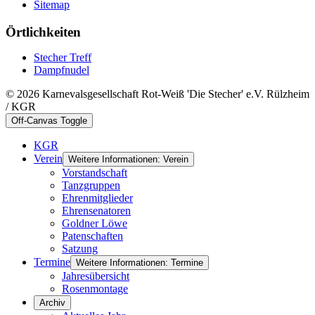
Sitemap
Örtlichkeiten
Stecher Treff
Dampfnudel
© 2026 Karnevalsgesellschaft Rot-Weiß 'Die Stecher' e.V. Rülzheim
/ KGR
Off-Canvas Toggle
KGR
Verein
Weitere Informationen: Verein
Vorstandschaft
Tanzgruppen
Ehrenmitglieder
Ehrensenatoren
Goldner Löwe
Patenschaften
Satzung
Termine
Weitere Informationen: Termine
Jahresübersicht
Rosenmontage
Archiv