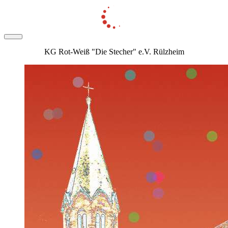
KG Rot-Weiß "Die Stecher" e.V. Rülzheim