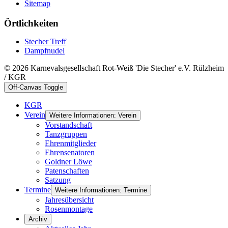
Sitemap
Örtlichkeiten
Stecher Treff
Dampfnudel
© 2026 Karnevalsgesellschaft Rot-Weiß 'Die Stecher' e.V. Rülzheim
/ KGR
Off-Canvas Toggle
KGR
Verein
Weitere Informationen: Verein
Vorstandschaft
Tanzgruppen
Ehrenmitglieder
Ehrensenatoren
Goldner Löwe
Patenschaften
Satzung
Termine
Weitere Informationen: Termine
Jahresübersicht
Rosenmontage
Archiv