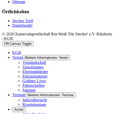
Sitemap
Örtlichkeiten
Stecher Treff
Dampfnudel
© 2026 Karnevalsgesellschaft Rot-Weiß 'Die Stecher' e.V. Rülzheim
/ KGR
Off-Canvas Toggle
KGR
Verein
Weitere Informationen: Verein
Vorstandschaft
Tanzgruppen
Ehrenmitglieder
Ehrensenatoren
Goldner Löwe
Patenschaften
Satzung
Termine
Weitere Informationen: Termine
Jahresübersicht
Rosenmontage
Archiv