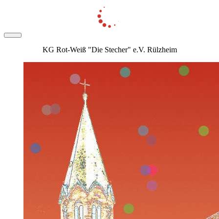
KG Rot-Weiß "Die Stecher" e.V. Rülzheim