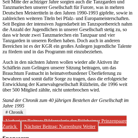
Seit Mitte der achtziger Jahre sorgten auch die Tanzgarden und
Tanzmariechen unserer Gesellschaft für Furore, was in mehren
Deutschen Meistertiteln in den Jahren 1990-1993 gipfelte, sowie in
zahlreichen weiteren Titeln bei Pfalz- und Europameisterschaften.
Seit Beginn der intensiven Jugendarbeit im Tanzsportbereich nahm
die Anzahl der Jugendlichen in unserer Gesellschaft stetig zu, so
dass wir heute zwei Tanzmariechen ein Tanzpaar und vier
Tanzgarden in unseren Reihen haben. Doch auch in anderen
Bereichen ist es der KGR ein großes Anliegen jugendliche Talente
zu fördern und in das Programm mit einzubeziehen.
Auch in den nächsten Jahren wollen wieder alle Aktiven ihr
Schäflein zum Gelingen unserer Sitzung beitragen, um das
Brauchtum Fastnacht in heimatverbundener Überlieferung zu
bewahren und somit dafür Sorge zu tragen, dass die erfolgreiche
Entwicklung der Karnevalsgesellschaft Rülzheim, die 1996 weit
über 500 Mitglied zählte, nicht unterbrochen wird.
Stand der Chronik zum 40 jährigen Bestehen der Gesellschaft im
Jahre 1995
# Chronik
Vorheriger Beitrag: Bildergalerie der Rülzheimer Prinzenpaare
Zurück
Nächster Beitrag: Narrenburg
Weiter