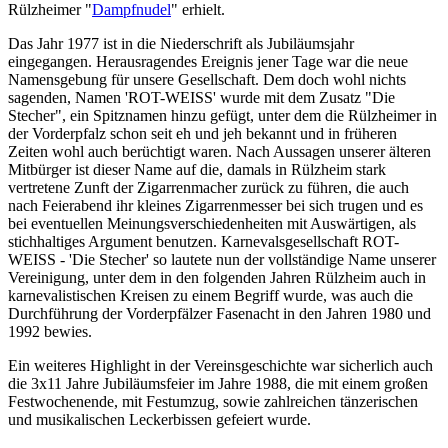
Rülzheimer "
Dampfnudel
" erhielt.
Das Jahr 1977 ist in die Niederschrift als Jubiläumsjahr
eingegangen. Herausragendes Ereignis jener Tage war die neue
Namensgebung für unsere Gesellschaft. Dem doch wohl nichts
sagenden, Namen 'ROT-WEISS' wurde mit dem Zusatz "Die
Stecher", ein Spitznamen hinzu gefügt, unter dem die Rülzheimer in
der Vorderpfalz schon seit eh und jeh bekannt und in früheren
Zeiten wohl auch berüchtigt waren. Nach Aussagen unserer älteren
Mitbürger ist dieser Name auf die, damals in Rülzheim stark
vertretene Zunft der Zigarrenmacher zurück zu führen, die auch
nach Feierabend ihr kleines Zigarrenmesser bei sich trugen und es
bei eventuellen Meinungsverschiedenheiten mit Auswärtigen, als
stichhaltiges Argument benutzen. Karnevalsgesellschaft ROT-
WEISS - 'Die Stecher' so lautete nun der vollständige Name unserer
Vereinigung, unter dem in den folgenden Jahren Rülzheim auch in
karnevalistischen Kreisen zu einem Begriff wurde, was auch die
Durchführung der Vorderpfälzer Fasenacht in den Jahren 1980 und
1992 bewies.
Ein weiteres Highlight in der Vereinsgeschichte war sicherlich auch
die 3x11 Jahre Jubiläumsfeier im Jahre 1988, die mit einem großen
Festwochenende, mit Festumzug, sowie zahlreichen tänzerischen
und musikalischen Leckerbissen gefeiert wurde.