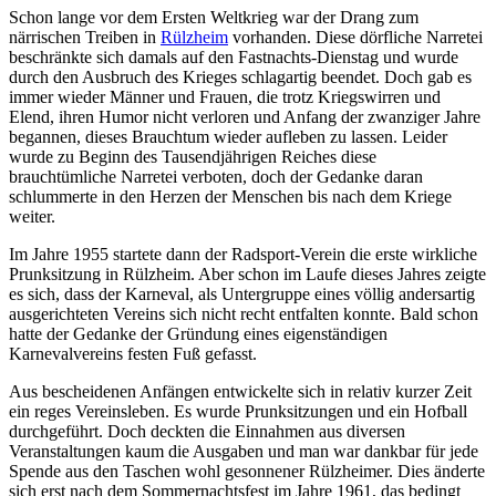
S
chon lange vor dem Ersten Weltkrieg war der Drang zum
närrischen Treiben in
Rülzheim
vorhanden. Diese dörfliche Narretei
beschränkte sich damals auf den Fastnachts-Dienstag und wurde
durch den Ausbruch des Krieges schlagartig beendet. Doch gab es
immer wieder Männer und Frauen, die trotz Kriegswirren und
Elend, ihren Humor nicht verloren und Anfang der zwanziger Jahre
begannen, dieses Brauchtum wieder aufleben zu lassen. Leider
wurde zu Beginn des Tausendjährigen Reiches diese
brauchtümliche Narretei verboten, doch der Gedanke daran
schlummerte in den Herzen der Menschen bis nach dem Kriege
weiter.
Im Jahre 1955 startete dann der Radsport-Verein die erste wirkliche
Prunksitzung in Rülzheim. Aber schon im Laufe dieses Jahres zeigte
es sich, dass der Karneval, als Untergruppe eines völlig andersartig
ausgerichteten Vereins sich nicht recht entfalten konnte. Bald schon
hatte der Gedanke der Gründung eines eigenständigen
Karnevalvereins festen Fuß gefasst.
Aus bescheidenen Anfängen entwickelte sich in relativ kurzer Zeit
ein reges Vereinsleben. Es wurde Prunksitzungen und ein Hofball
durchgeführt. Doch deckten die Einnahmen aus diversen
Veranstaltungen kaum die Ausgaben und man war dankbar für jede
Spende aus den Taschen wohl gesonnener Rülzheimer. Dies änderte
sich erst nach dem Sommernachtsfest im Jahre 1961, das bedingt