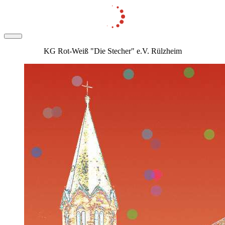
KG Rot-Weiß "Die Stecher" e.V. Rülzheim