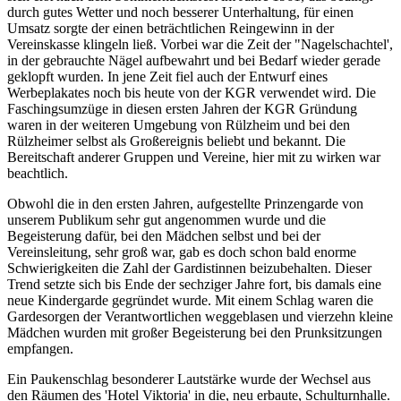
durch gutes Wetter und noch besserer Unterhaltung, für einen
Umsatz sorgte der einen beträchtlichen Reingewinn in der
Vereinskasse klingeln ließ. Vorbei war die Zeit der "Nagelschachtel',
in der gebrauchte Nägel aufbewahrt und bei Bedarf wieder gerade
geklopft wurden. In jene Zeit fiel auch der Entwurf eines
Werbeplakates noch bis heute von der KGR verwendet wird. Die
Faschingsumzüge in diesen ersten Jahren der KGR Gründung
waren in der weiteren Umgebung von Rülzheim und bei den
Rülzheimer selbst als Großereignis beliebt und bekannt. Die
Bereitschaft anderer Gruppen und Vereine, hier mit zu wirken war
beachtlich.
Obwohl die in den ersten Jahren, aufgestellte Prinzengarde von
unserem Publikum sehr gut angenommen wurde und die
Begeisterung dafür, bei den Mädchen selbst und bei der
Vereinsleitung, sehr groß war, gab es doch schon bald enorme
Schwierigkeiten die Zahl der Gardistinnen beizubehalten. Dieser
Trend setzte sich bis Ende der sechziger Jahre fort, bis damals eine
neue Kindergarde gegründet wurde. Mit einem Schlag waren die
Gardesorgen der Verantwortlichen weggeblasen und vierzehn kleine
Mädchen wurden mit großer Begeisterung bei den Prunksitzungen
empfangen.
Ein Paukenschlag besonderer Lautstärke wurde der Wechsel aus
den Räumen des 'Hotel Viktoria' in die, neu erbaute, Schulturnhalle.