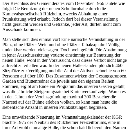
Der Beschluss des Gemeinderates vom Dezember 1966 lautete wie
folgt: Die Benutzung der neuen Schulturnhalle durch die
Karnevalsgesellschaft Rülzheim, zwecks Abhaltung einer
Prunksitzung wird erlaubt. Jedoch darf bei dieser Veranstaltung
nicht geraucht werden und Getränke, jeder Art, dürfen nicht zum
Ausschank kommen.
Man stelle sich dies einmal vor! Eine närrische Veranstaltung in der
Pfalz, ohne Pfälzer Wein und ohne Pfälzer Tabaksqualm! Völlig
undenkbar werden viele sagen. Doch weit gefehlt. Die Abstimmung
in jener Ausschusssitzung votierte einstimmig zur Benutzung der
neuen Halle, wohl in der Voraussicht, dass dieses Verbot nicht lange
aufrecht zu erhalten war. In der neuen Halle standen plötzlich 460
Sitzplätze zur Verfügung und die Zahl der Aktiven schnellte von 60
Personen auf über 100. Das Zusammenwirken der Gesangsgruppen,
Garden und Büttenredner die jeweils aus den eigenen Reihen
kommen, ergibt am Ende ein Programm das unseren Gästen gefällt,
was die jährliche Steigerungsrate bei Kartenverkauf zeigt. Waren es
in den Jahren der Vereinsgründung maximal 300 Besucher die
Narretei auf der Bühne erleben wollten, so kann man heute die
siebenfache Anzahl in unseren Prunksitzungen begrüßen.
Eine umwälzende Neuerung im Veranstaltungskalender der KGR
brachte 1975 der Neubau des Rülzheimer Freizeitforums, eine in
ihrer Art wohl einmalige Halle, die schon bald liebevoll den Namen