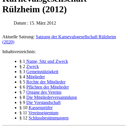
Rülzheim (2012)
Datum : 15. März 2012
Aktuelle Satzung:
Satzung der Karnevalsgesellschaft Rülzheim
(2020)
Inhaltsverzeichnis:
§ 1
Name, Sitz und Zweck
§ 2
Zweck
§ 3
Gemeinnützigkeit
§ 4
Mitglieder
§ 5
Rechte der Mitglieder
§ 6
Pflichten der Mitglieder
§ 7
Organe des Vereins
§ 8
Die Mitgliederversammlung
§ 9
Die Vorstandschaft
§ 10
Kassenprüfer
§ 11
Vereinseigentum
§ 12
Schlussbestimmungen