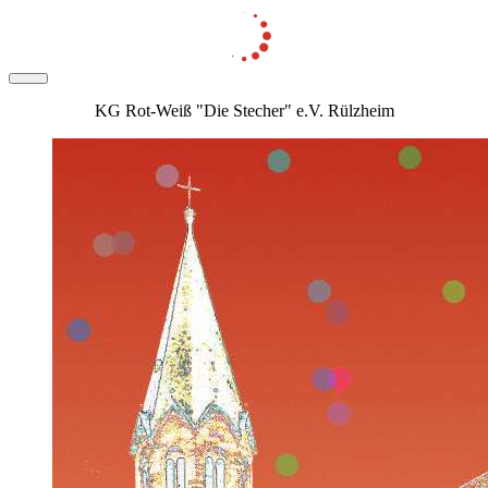
KG Rot-Weiß "Die Stecher" e.V. Rülzheim