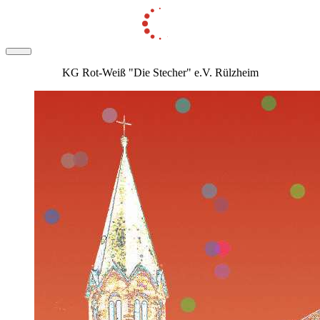
KG Rot-Weiß "Die Stecher" e.V. Rülzheim