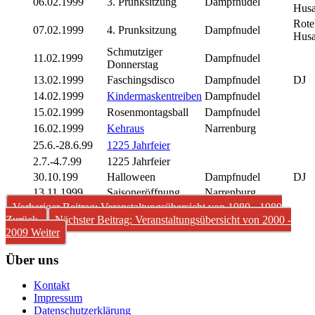
06.02.1999
3. Prunksitzung
Dampfnudel
Husa
Rote
07.02.1999
4. Prunksitzung
Dampfnudel
Husa
Schmutziger
11.02.1999
Dampfnudel
Donnerstag
13.02.1999
Faschingsdisco
Dampfnudel
DJ
14.02.1999
Kindermaskentreiben
Dampfnudel
15.02.1999
Rosenmontagsball
Dampfnudel
16.02.1999
Kehraus
Narrenburg
25.6.-28.6.99
1225 Jahrfeier
2.7.-4.7.99
1225 Jahrfeier
30.10.199
Halloween
Dampfnudel
DJ
13.11.1999
Saisoneröffnung
Narrenburg
Vorheriger Beitrag: Veranstaltungsübersicht von 1980 - 1989
Zurück
Nächster Beitrag: Veranstaltungsübersicht von 2000 -
2009
Weiter
Über uns
Kontakt
Impressum
Datenschutzerklärung