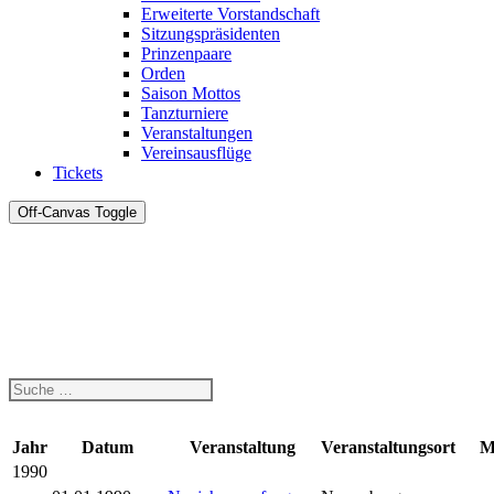
Erweiterte Vorstandschaft
Sitzungspräsidenten
Prinzenpaare
Orden
Saison Mottos
Tanzturniere
Veranstaltungen
Vereinsausflüge
Tickets
Off-Canvas Toggle
Jahr
Datum
Veranstaltung
Veranstaltungsort
M
1990