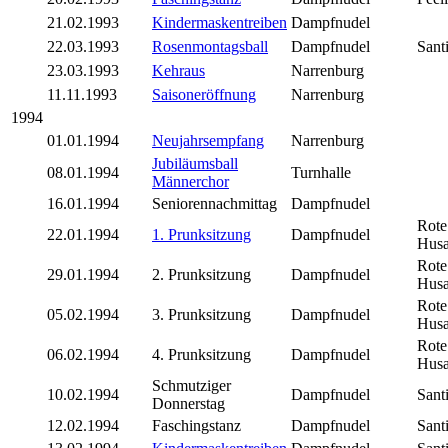
21.02.1993
Kindermaskentreiben
Dampfnudel
22.03.1993
Rosenmontagsball
Dampfnudel
Sant
23.03.1993
Kehraus
Narrenburg
11.11.1993
Saisoneröffnung
Narrenburg
1994
01.01.1994
Neujahrsempfang
Narrenburg
Jubiläumsball
08.01.1994
Turnhalle
Männerchor
16.01.1994
Seniorennachmittag
Dampfnudel
Rote
22.01.1994
1. Prunksitzung
Dampfnudel
Husa
Rote
29.01.1994
2. Prunksitzung
Dampfnudel
Husa
Rote
05.02.1994
3. Prunksitzung
Dampfnudel
Husa
Rote
06.02.1994
4. Prunksitzung
Dampfnudel
Husa
Schmutziger
10.02.1994
Dampfnudel
Sant
Donnerstag
12.02.1994
Faschingstanz
Dampfnudel
Sant