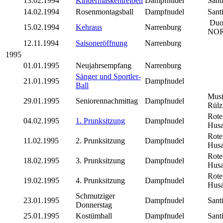
13.02.1994
Kindermaskentreiben
Dampfnudel
Sant
14.02.1994
Rosenmontagsball
Dampfnudel
Sant
Du
15.02.1994
Kehraus
Narrenburg
NO
12.11.1994
Saisoneröffnung
Narrenburg
1995
01.01.1995
Neujahrsempfang
Narrenburg
Sänger und Sportler-
21.01.1995
Dampfnudel
Ball
Musi
29.01.1995
Seniorennachmittag
Dampfnudel
Rülz
Rote
04.02.1995
1. Prunksitzung
Dampfnudel
Husa
Rote
11.02.1995
2. Prunksitzung
Dampfnudel
Husa
Rote
18.02.1995
3. Prunksitzung
Dampfnudel
Husa
Rote
19.02.1995
4. Prunksitzung
Dampfnudel
Husa
Schmutziger
23.01.1995
Dampfnudel
Sant
Donnerstag
25.01.1995
Kostümball
Dampfnudel
Sant