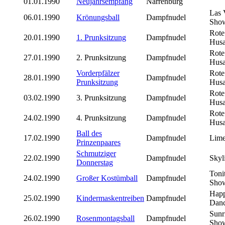
01.01.1990
Neujahrsempfang
Narrenburg
Las 
06.01.1990
Krönungsball
Dampfnudel
Sho
Rote
20.01.1990
1. Prunksitzung
Dampfnudel
Husa
Rote
27.01.1990
2. Prunksitzung
Dampfnudel
Husa
Vorderpfälzer
Rote
28.01.1990
Dampfnudel
Prunksitzung
Husa
Rote
03.02.1990
3. Prunksitzung
Dampfnudel
Husa
Rote
24.02.1990
4. Prunksitzung
Dampfnudel
Husa
Ball des
17.02.1990
Dampfnudel
Lime
Prinzenpaares
Schmutziger
22.02.1990
Dampfnudel
Skyl
Donnerstag
Toni
24.02.1990
Großer Kostümball
Dampfnudel
Sho
Hap
25.02.1990
Kindermaskentreiben
Dampfnudel
Dan
Sunr
26.02.1990
Rosenmontagsball
Dampfnudel
Sho