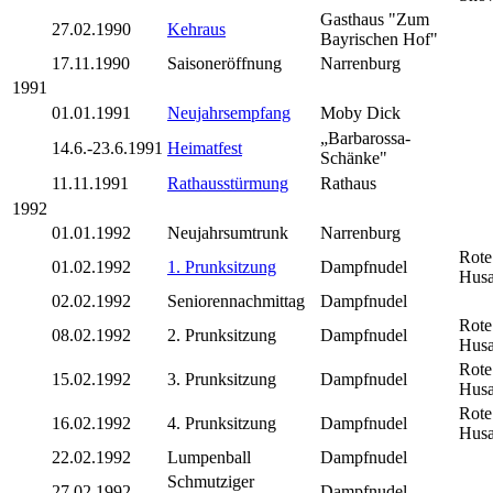
Gasthaus "
Zum
27.02.1990
Kehraus
Bayrischen Hof"
17.11.1990
Saisoneröffnung
Narrenburg
1991
01.01.1991
Neujahrsempfang
Moby Dick
„Barbarossa-
14.6.-23.6.1991
Heimatfest
Schänke"
11.11.1991
Rathausstürmung
Rathaus
1992
01.01.1992
Neujahrsumtrunk
Narrenburg
Rote
01.02.1992
1. Prunksitzung
Dampfnudel
Husa
02.02.1992
Seniorennachmittag
Dampfnudel
Rote
08.02.1992
2. Prunksitzung
Dampfnudel
Husa
Rote
15.02.1992
3. Prunksitzung
Dampfnudel
Husa
Rote
16.02.1992
4. Prunksitzung
Dampfnudel
Husa
22.02.1992
Lumpenball
Dampfnudel
Schmutziger
27.02.1992
Dampfnudel