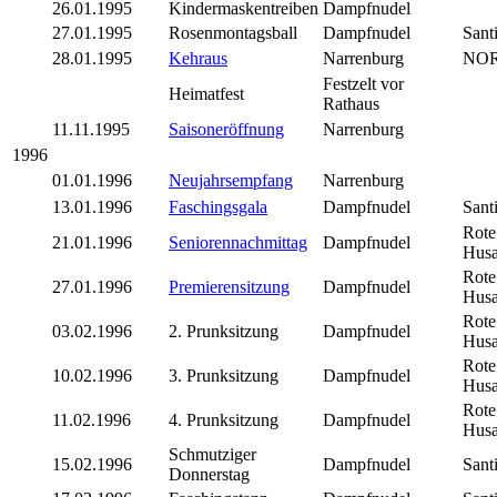
26.01.1995
Kindermaskentreiben
Dampfnudel
27.01.1995
Rosenmontagsball
Dampfnudel
Sant
28.01.1995
Kehraus
Narrenburg
NO
Festzelt vor
Heimatfest
Rathaus
11.11.1995
Saisoneröffnung
Narrenburg
1996
01.01.1996
Neujahrsempfang
Narrenburg
13.01.1996
Faschingsgala
Dampfnudel
Sant
Rote
21.01.1996
Seniorennachmittag
Dampfnudel
Husa
Rote
27.01.1996
Premierensitzung
Dampfnudel
Husa
Rote
03.02.1996
2. Prunksitzung
Dampfnudel
Husa
Rote
10.02.1996
3. Prunksitzung
Dampfnudel
Husa
Rote
11.02.1996
4. Prunksitzung
Dampfnudel
Husa
Schmutziger
15.02.1996
Dampfnudel
Sant
Donnerstag