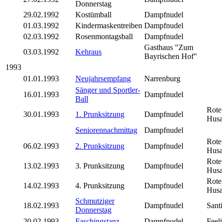
Donnerstag
29.02.1992
Kostümball
Dampfnudel
01.03.1992
Kindermaskentreiben
Dampfnudel
02.03.1992
Rosenmontagsball
Dampfnudel
Gasthaus "
Zum
03.03.1992
Kehraus
Bayrischen Hof"
1993
01.01.1993
Neujahrsempfang
Narrenburg
Sänger und Sportler-
16.01.1993
Dampfnudel
Ball
Rote
30.01.1993
1. Prunksitzung
Dampfnudel
Husa
Seniorennachmittag
Dampfnudel
Rote
06.02.1993
2. Prunksitzung
Dampfnudel
Husa
Rote
13.02.1993
3. Prunksitzung
Dampfnudel
Husa
Rote
14.02.1993
4. Prunksitzung
Dampfnudel
Husa
Schmutziger
18.02.1993
Dampfnudel
Sant
Donnerstag
20.02.1993
Faschingstanz
Dampfnudel
Feel