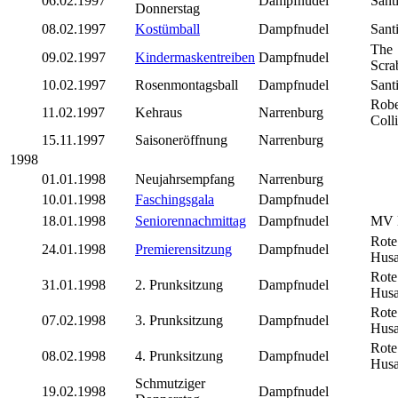
06.02.1997
Dampfnudel
Sant
Donnerstag
08.02.1997
Kostümball
Dampfnudel
Sant
The
09.02.1997
Kindermaskentreiben
Dampfnudel
Scra
10.02.1997
Rosenmontagsball
Dampfnudel
Sant
Robe
11.02.1997
Kehraus
Narrenburg
Coll
15.11.1997
Saisoneröffnung
Narrenburg
1998
01.01.1998
Neujahrsempfang
Narrenburg
10.01.1998
Faschingsgala
Dampfnudel
18.01.1998
Seniorennachmittag
Dampfnudel
MV 
Rote
24.01.1998
Premierensitzung
Dampfnudel
Husa
Rote
31.01.1998
2. Prunksitzung
Dampfnudel
Husa
Rote
07.02.1998
3. Prunksitzung
Dampfnudel
Husa
Rote
08.02.1998
4. Prunksitzung
Dampfnudel
Husa
Schmutziger
19.02.1998
Dampfnudel