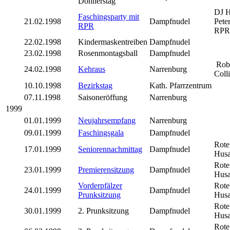
Donnerstag
DJ 
Faschingsparty mit
21.02.1998
Dampfnudel
Pete
RPR
RPR
22.02.1998
Kindermaskentreiben
Dampfnudel
23.02.1998
Rosenmontagsball
Dampfnudel
Rob
24.02.1998
Kehraus
Narrenburg
Coll
10.10.1998
Bezirkstag
Kath. Pfarrzentrum
07.11.1998
Saisoneröffung
Narrenburg
1999
01.01.1999
Neujahrsempfang
Narrenburg
09.01.1999
Faschingsgala
Dampfnudel
Rote
17.01.1999
Seniorennachmittag
Dampfnudel
Husa
Rote
23.01.1999
Premierensitzung
Dampfnudel
Husa
Vorderpfälzer
Rote
24.01.1999
Dampfnudel
Prunksitzung
Husa
Rote
30.01.1999
2. Prunksitzung
Dampfnudel
Husa
Rote