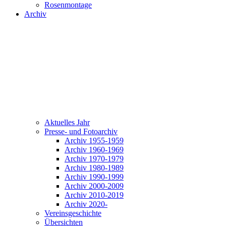
Rosenmontage
Archiv
Aktuelles Jahr
Presse- und Fotoarchiv
Archiv 1955-1959
Archiv 1960-1969
Archiv 1970-1979
Archiv 1980-1989
Archiv 1990-1999
Archiv 2000-2009
Archiv 2010-2019
Archiv 2020-
Vereinsgeschichte
Übersichten