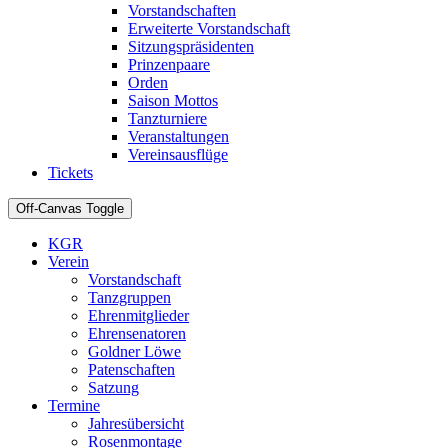
Vorstandschaften
Erweiterte Vorstandschaft
Sitzungspräsidenten
Prinzenpaare
Orden
Saison Mottos
Tanzturniere
Veranstaltungen
Vereinsausflüge
Tickets
Off-Canvas Toggle
KGR
Verein
Vorstandschaft
Tanzgruppen
Ehrenmitglieder
Ehrensenatoren
Goldner Löwe
Patenschaften
Satzung
Termine
Jahresübersicht
Rosenmontage