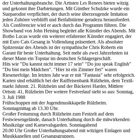
der Unterhaltungsbranche. Die Artisten Les Renees bieten witzig
und gekonnt ihre Darbietungen. Mit Günther Schulzke wurde ein
Starparodist verpflichtet, der durch seine überzeugende Imitation
jeden Zuhörer verblüfft und Beifallstürme geradezu herausfordert.
Als Conférencier wird er auch durch das Programm führen. Die
Showband von John Heising begleitet alle Künstler des Abends. Mit
Botho Lucas wurde ein weiterer erfahrener Künstler engagiert, der
mit Euro Cats Gesang in Vollendung präsentiert. Als absoluter
Spitzenstar des Abends ist der sympathische Chris Roberts ein
Garant für beste Unterhaltung. Seit mehr als zwei Jahrzehnten ist
dieser Mann ein Topstar im deutschen Schlagergeschäft.
Hits wie "Du kannst nicht immer 17 sein" "Do jou speak English"
"Du bist mein Mädchen". "Hier ist ein Zimmer frei" waren
Riesenerfolge. Im letzten Jahr war er mit "Fantasia" sehr erfolgreich.
Karten sind erhältlich bei der Raiffeisenbank Rülzheim, dem Textil-
markt Jahnstr. 21. Rülzheim und der Bäckerei Harder, Mittlere
Ortsstr. 41, Rülzheim Der weitere Festverlauf sieht so aus: Sonntag,
3. Juli 1988
Frühschoppen mit der Jugendmusikkapelle Rülzheim.
Sonntagmittag ab 13.30 Uhr.
Großer Festumzug durch Rülzheim zum Festzelt auf dem
Festwiesengelände, danach Unterhaltung durch die mitwirkenden
Musikzüge und Karnevalsgarden. Sonntagabend
20.00 Uhr Großer Unterhaltungsabend mit witzigen Einlagen und
Musikkapellen und Gesangsgruppen.