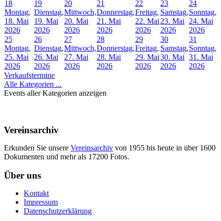
18
19
20
21
22
23
24
Montag,
Dienstag,
Mittwoch,
Donnerstag,
Freitag,
Samstag,
Sonntag,
18. Mai
19. Mai
20. Mai
21. Mai
22. Mai
23. Mai
24. Mai
2026
2026
2026
2026
2026
2026
2026
25
26
27
28
29
30
31
Montag,
Dienstag,
Mittwoch,
Donnerstag,
Freitag,
Samstag,
Sonntag,
25. Mai
26. Mai
27. Mai
28. Mai
29. Mai
30. Mai
31. Mai
2026
2026
2026
2026
2026
2026
2026
Verkaufstermine
Alle Kategorien ...
Events aller Kategorien anzeigen
Vereinsarchiv
Erkunden Sie unsere
Vereinsarchiv
von 1955 bis heute in über 1600
Dokumenten und mehr als 17200 Fotos.
Über uns
Kontakt
Impressum
Datenschutzerklärung