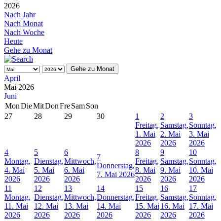
2026
Nach Jahr
Nach Monat
Nach Woche
Heute
Gehe zu Monat
Gehe zu Monat
April
Mai 2026
Juni
Mon
Die
Mit
Don
Fre
Sam
Son
27
28
29
30
1
2
3
Freitag,
Samstag,
Sonntag,
1. Mai
2. Mai
3. Mai
2026
2026
2026
4
5
6
8
9
10
7
Montag,
Dienstag,
Mittwoch,
Freitag,
Samstag,
Sonntag,
Donnerstag,
4. Mai
5. Mai
6. Mai
8. Mai
9. Mai
10. Mai
7. Mai 2026
2026
2026
2026
2026
2026
2026
11
12
13
14
15
16
17
Montag,
Dienstag,
Mittwoch,
Donnerstag,
Freitag,
Samstag,
Sonntag,
11. Mai
12. Mai
13. Mai
14. Mai
15. Mai
16. Mai
17. Mai
2026
2026
2026
2026
2026
2026
2026