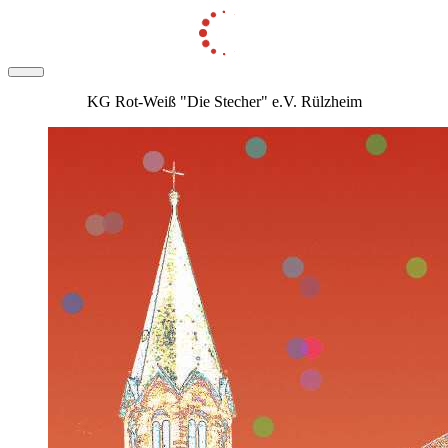
KG Rot-Weiß "Die Stecher" e.V. Rülzheim