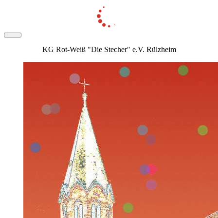
KG Rot-Weiß "Die Stecher" e.V. Rülzheim