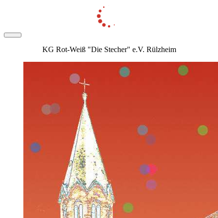
KG Rot-Weiß "Die Stecher" e.V. Rülzheim