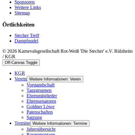
Sponsoren
Weitere Links
Sitemap
Örtlichkeiten
Stecher Treff
Dampfnudel
© 2026 Karnevalsgesellschaft Rot-Weiß 'Die Stecher' e.V. Rülzheim
/ KGR
Off-Canvas Toggle
KGR
Verein
Weitere Informationen: Verein
Vorstandschaft
Tanzgruppen
Ehrenmitglieder
Ehrensenatoren
Goldner Löwe
Patenschaften
Satzung
Termine
Weitere Informationen: Termine
Jahresübersicht
Rosenmontage